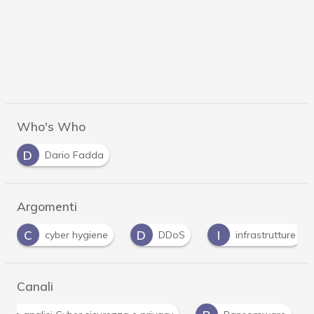
Who's Who
D
Dario Fadda
Argomenti
C
D
I
cyber hygiene
DDoS
infrastrutture
Canali