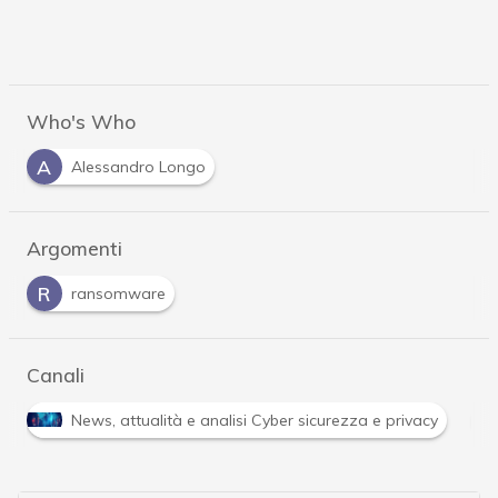
Who's Who
A
Alessandro Longo
Argomenti
R
ransomware
Canali
R
ità e analisi Cyber sicurezza e privacy
Ransomware