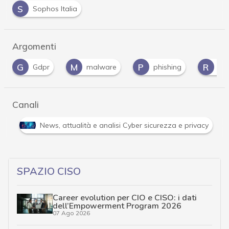
S
Sophos Italia
Argomenti
M
P
R
r
malware
phishing
ransomware
Canali
tacchi hacker e Malware: le ultime news in tempo reale e gli appro
SPAZIO CISO
Career evolution per CIO e CISO: i dati
dell’Empowerment Program 2026
07 Ago 2026