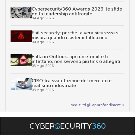
Cybersecurity360 Awards 2026: le sfide
della leadership antifragile
04 Ago 2026
Fail securely: perché la vera sicurezza si
misura quando i sistemi falliscono
04 Ago 2026
Falla in Outlook: apri un’e-mail e ti
infettano, non servono più link o allegati
03 Ago 2026
CISO tra svalutazione del mercato e
realismo industriale
03 Ago 2026
Vedi tutti gli approfondimenti >