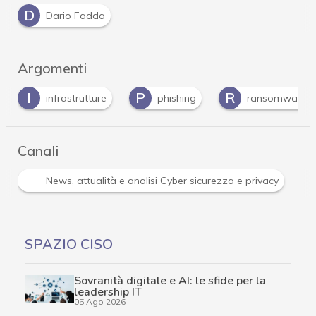
D
Dario Fadda
Argomenti
I
P
R
infrastrutture
phishing
ransomware
Canali
R
tà e analisi Cyber sicurezza e privacy
Ransomware
SPAZIO CISO
Sovranità digitale e AI: le sfide per la
leadership IT
05 Ago 2026