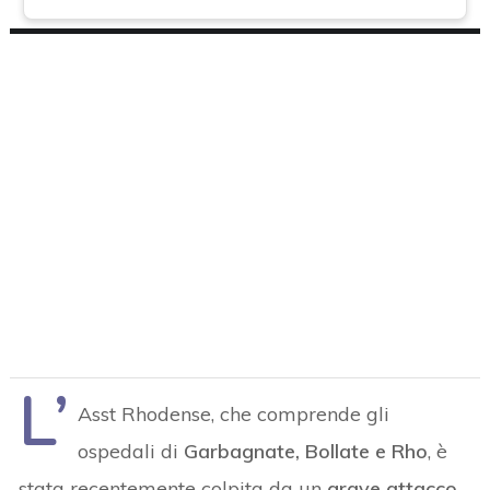
L’
Asst Rhodense, che comprende gli
ospedali di
Garbagnate, Bollate e Rho
, è
stata recentemente colpita da un
grave attacco