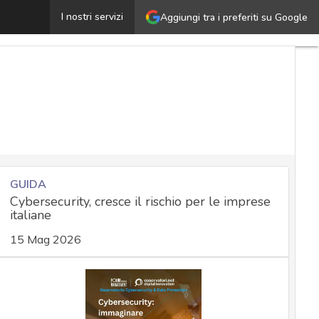
ttacchi phishing: consigli pratici per riconoscerli e stare
I nostri servizi
Aggiungi tra i preferiti su Google
GUIDA
Cybersecurity, cresce il rischio per le imprese
italiane
15 Mag 2026