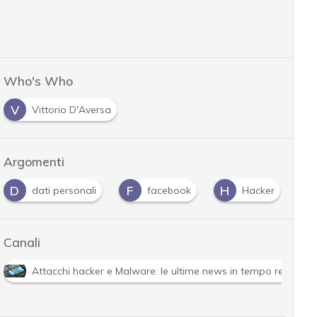
Who's Who
V
Vittorio D'Aversa
Argomenti
D
F
H
H
dati personali
facebook
Hacker
Canali
Attacchi hacker e Malware: le ultime news in tempo reale e g