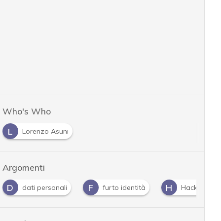
Who's Who
L
Lorenzo Asuni
Argomenti
D
F
H
dati personali
furto identità
Hacker