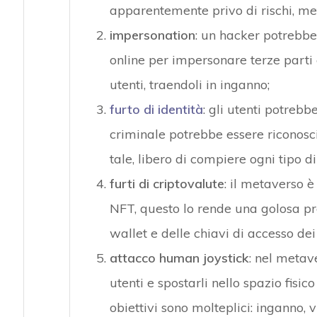
apparentemente privo di rischi, mett
impersonation
: un hacker potrebbe 
online per impersonare terze parti 
utenti, traendoli in inganno;
furto di identità
: gli utenti potrebb
criminale potrebbe essere riconosci
tale, libero di compiere ogni tipo d
furti di criptovalute
: il metaverso è
NFT, questo lo rende una golosa pr
wallet e delle chiavi di accesso dei
attacco human joystick
: nel metave
utenti e spostarli nello spazio fisi
obiettivi sono molteplici: inganno, 