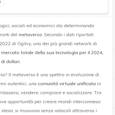
i
ogici, sociali ed economici sta determinando
fronti del
metaverso
. Secondo i dati riportati
2022 di Ogilvy, uno dei più grandi network di
i mercato totale della sua tecnologia per il 2024,
di dollari
.
o? Il metaverso è uno spettro in evoluzione di
semi autentici, una
comunità virtuale unificata
in
 rilassarsi, vendere, comprare e socializzare. Tra
C
criptovalute
uove opportunità per creare mondi interconnessi
oi stessi, si muovono senza ostacoli attraverso i