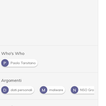
Who's Who
P
Paolo Tarsitano
Argomenti
M
N
P
S
malware
NSO Group
Pegasus