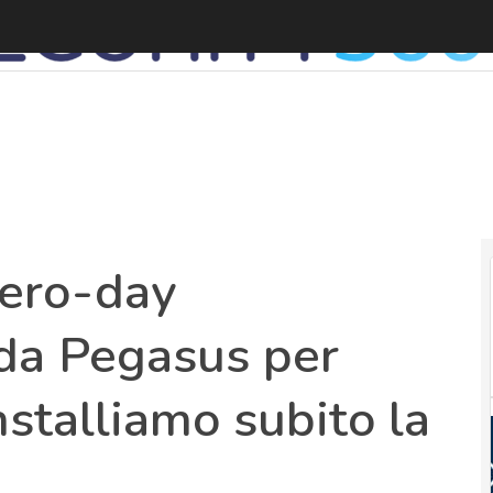
zero-day
da Pegasus per
nstalliamo subito la