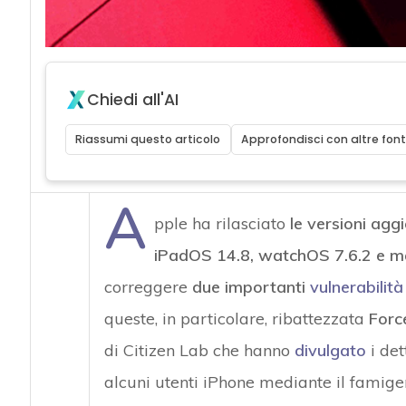
Chiedi all'AI
Riassumi questo articolo
Approfondisci con altre font
A
pple ha rilasciato
le versioni agg
iPadOS 14.8, watchOS 7.6.2 e m
correggere
due importanti
vulnerabilit
queste, in particolare, ribattezzata
Forc
di Citizen Lab che hanno
divulgato
i det
alcuni utenti iPhone mediante il famig