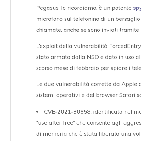
Pegasus, lo ricordiamo, è un potente
sp
microfono sul telefonino di un bersaglio
chiamate, anche se sono inviati tramit
L’exploit della vulnerabilità ForcedEntr
stato armato dalla NSO e dato in uso al
scorso mese di febbraio per spiare i telefo
Le due vulnerabilità corrette da Apple 
sistemi operativi e del browser Safari s
CVE-2021-30858
, identificata nel m
“use after free” che consente agli aggre
di memoria che è stata liberata una volt