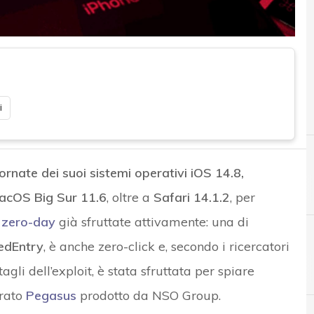
i
iornate dei suoi sistemi operativi iOS 14.8,
acOS Big Sur 11.6
, oltre a
Safari 14.1.2
, per
à zero-day
già sfruttate attivamente: una di
edEntry
, è anche zero-click e, secondo i ricercatori
A
D
Applicazioni
dati personali
tagli dell’exploit, è stata sfruttata per spiare
erato
Pegasus
prodotto da NSO Group.