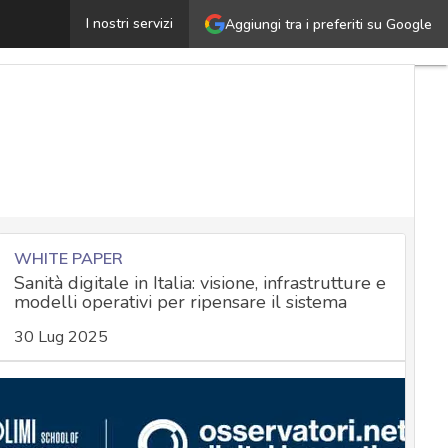
Apple, corretto lo zero-day ForcedEntry usato da Pegasus
I nostri servizi
Aggiungi tra i preferiti su Google
WHITE PAPER
Sanità digitale in Italia: visione, infrastrutture e
modelli operativi per ripensare il sistema
30 Lug 2025