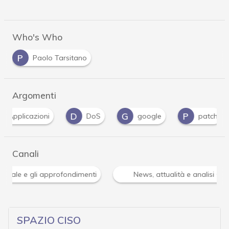
Who's Who
P
Paolo Tarsitano
Argomenti
D
G
P
V
DoS
google
patch
vulnerabi
Canali
Attacchi hacker e Malware: le ultime news in tempo reale 
SPAZIO CISO