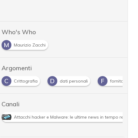
Who's Who
M
Maurizio Zacchi
Argomenti
D
F
H
I
dati personali
fornitori
Hacker
Canali
Attacchi hacker e Malware: le ultime news in tempo reale e g