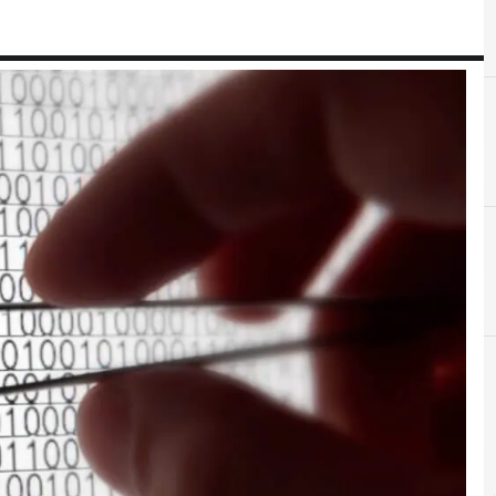
C
C
credenziali di accesso
Crittografia