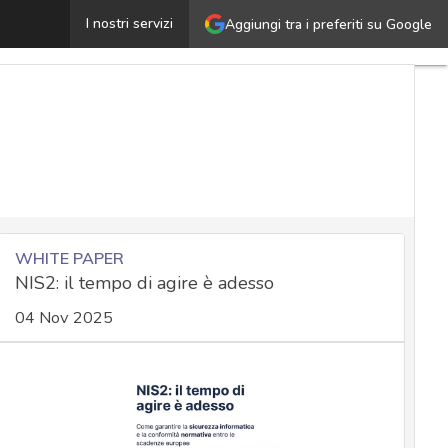
123456, la password che non ti aspetti e che dice tanto
I nostri servizi
Aggiungi tra i preferiti su Google
WHITE PAPER
NIS2: il tempo di agire è adesso
04 Nov 2025