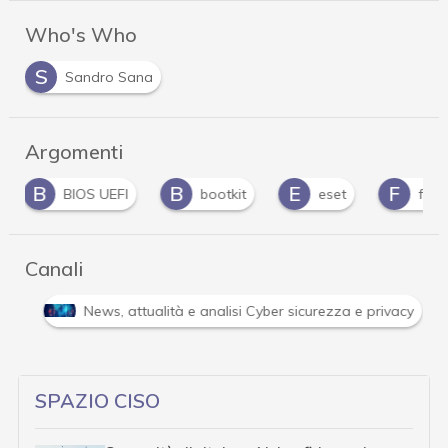
Who's Who
S
Sandro Sana
Argomenti
B
E
F
F
bootkit
eset
firmware
forni
Canali
Attacchi hacker e Malware: le ultime news in tempo reale 
SPAZIO CISO