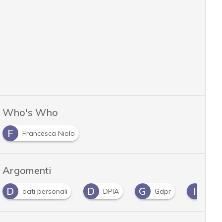
Who's Who
F
Francesca Niola
Argomenti
D
D
G
I
dati personali
DPIA
Gdpr
info