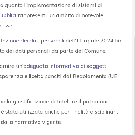
o quanto l’implementazione di sistemi di
ubblici
rappresenti un ambito di notevole
News, attualità e analisi Cyber sicurezza e privacy
resse
ezione dei dati personali
dell’11 aprile 2024 ha
nto dei dati personali da parte del Comune.
ornire un’
adeguata informativa ai soggetti
asparenza e liceità
sanciti dal Regolamento (UE)
n la giustificazione di tutelare il patrimonio
 è stata utilizzata anche per
finalità disciplinari,
e dalla normativa vigente
.