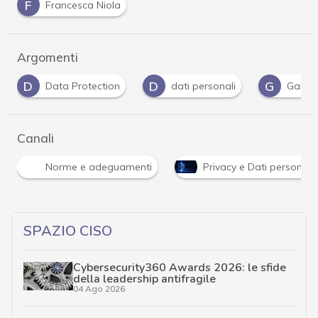
F
Francesca Niola
Argomenti
D
G
G
dati personali
Garante Privacy
Gdpr
Canali
Norme e adeguamenti
Privacy e Dati personali
SPAZIO CISO
Cybersecurity360 Awards 2026: le sfide
della leadership antifragile
04 Ago 2026