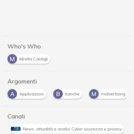
Who's Who
M
Mirella Castigli
Argomenti
B
M
M
Applicazioni
banche
malvertising
m
Canali
o reale e gli approfondimenti
News, attualità e analisi Cy