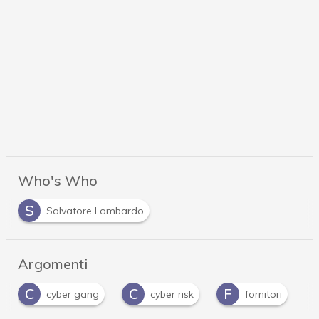
Who's Who
S
Salvatore Lombardo
Argomenti
C
C
F
cyber gang
cyber risk
fornitori