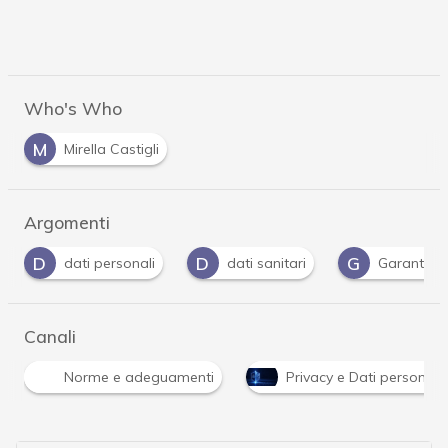
Who's Who
M
Mirella Castigli
Argomenti
D
G
G
dati sanitari
Garante Privacy
Gdpr
…
Canali
Norme e adeguamenti
Privacy e Dati personali
…