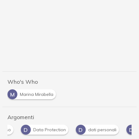
Who's Who
M
Marina Mirabella
Argomenti
D
D
D
Data Protection
dati personali
dati sa