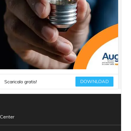
DOWNLOAD
Scaricalo gratis!
 Center