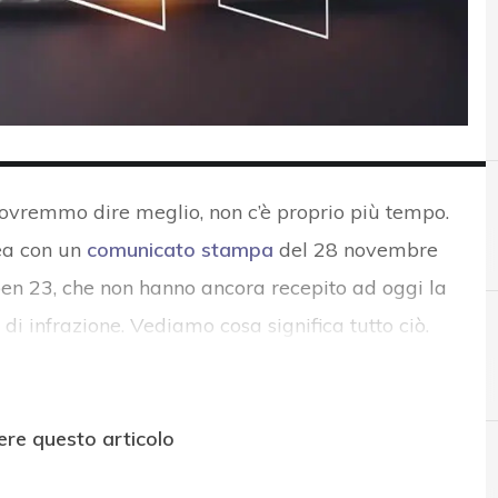
dovremmo dire meglio, non c’è proprio più tempo.
ea con un
comunicato stampa
del 28 novembre
ben 23, che non hanno ancora recepito ad oggi la
i infrazione. Vediamo cosa significa tutto ciò.
A
ACN
ere questo articolo