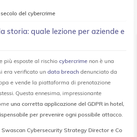
l secolo del cybercrime
r e Malware: le ultime news in tempo reale e gli approfondimenti
a storia: quale lezione per aziende e
le più esposte al rischio
cybercrime
non è una
si era verificato un
data breach
denunciato da
uppa e vende la piattaforma di prenotazione
i stessi. Questa ennesima, impressionante
 come
una corretta applicazione del GDPR in hotel,
dispensabile per prevenire ogni possibile attacco
.
i, Swascan Cybersecurity Strategy Director e Co