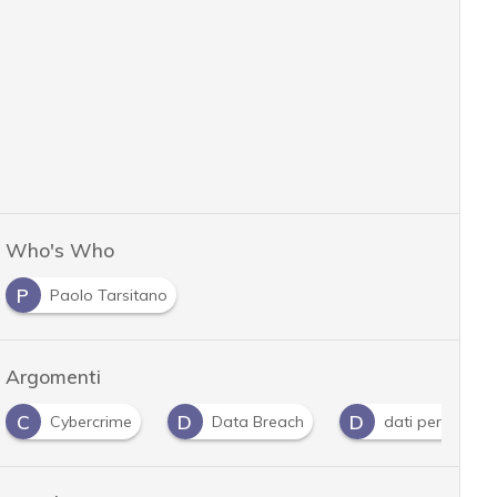
Who's Who
P
Paolo Tarsitano
Argomenti
C
D
D
Cybercrime
Data Breach
dati personali