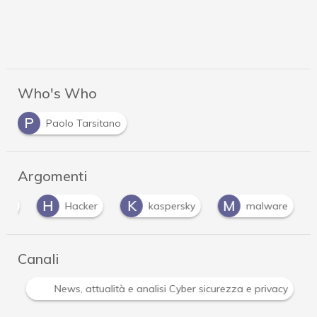
Who's Who
P
Paolo Tarsitano
Argomenti
H
K
M
web
Hacker
kaspersky
malware
Canali
Attacchi hacker e Malware: le ultime news in tempo reale 