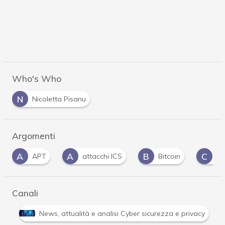
Who's Who
N
Nicoletta Pisanu
Argomenti
A
B
C
attacchi ICS
Bitcoin
Cyber crime
Canali
Attacchi hacker e Malware: le ultime news in tempo reale 