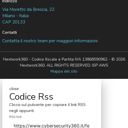
Indirizzo
Via Moretto da Brescia, 22
Milano - Italia
CAP 20133
Contatti
Contatta il nostro team per maggiori informazioni
Nextwork360 - Codice fiscale e Partita IVA 13868590962 - © 2026
Nextwork360. ALL RIGHTS RESERVED. ISP AWS
Mappa del sito
close
Codice Rss
Clicca sul pulsante per copiare il link RSS
negli appunti.
RSS link