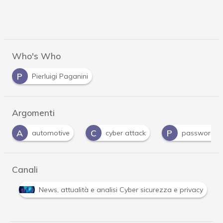
Who's Who
P
Pierluigi Paganini
Argomenti
C
P
P
cyber attack
password
phishing
…
Canali
Attacchi hacker e Malware: le ultime news in tempo reale 
…