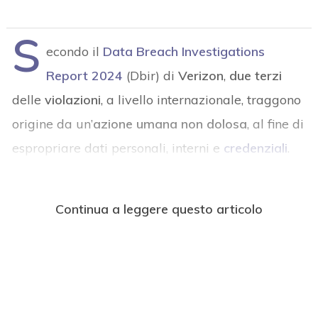
S
econdo il
Data Breach Investigations
Report 202
4
(Dbir) di
Verizon
,
due terzi
delle
violazioni
, a livello internazionale, traggono
origine da un’
azione umana non dolosa
, al fine di
espropriare dati personali, interni e
credenziali
.
Continua a leggere questo articolo