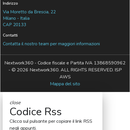
Indirizzo
Via Moretto da Brescia, 22
Milano - Italia
CAP 20133
Contatti
Contatta il nostro team per maggiori informazioni
Nextwork360 - Codice fiscale e Partita IVA 13868590962
- © 2026 Nextwork360. ALL RIGHTS RESERVED. ISP
AWS
Mappa del sito
close
Codice Rss
Clicca sul pulsante per copiare il link RSS
negli appunti.