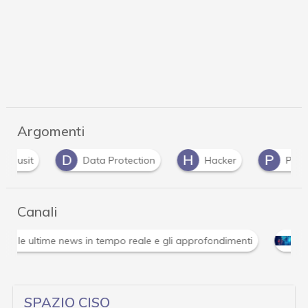
Argomenti
D
H
P
sit
Data Protection
Hacker
PMI
Canali
Attacchi hacker e Malware: le ultime news in tempo reale 
SPAZIO CISO