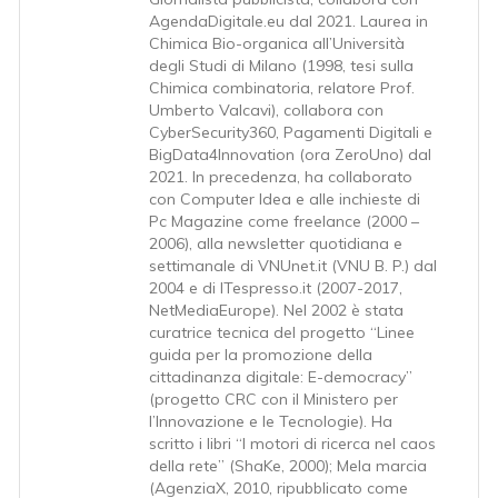
AgendaDigitale.eu dal 2021. Laurea in
Chimica Bio-organica all’Università
degli Studi di Milano (1998, tesi sulla
Chimica combinatoria, relatore Prof.
Umberto Valcavi), collabora con
CyberSecurity360, Pagamenti Digitali e
BigData4Innovation (ora ZeroUno) dal
2021. In precedenza, ha collaborato
con Computer Idea e alle inchieste di
Pc Magazine come freelance (2000 –
2006), alla newsletter quotidiana e
settimanale di VNUnet.it (VNU B. P.) dal
2004 e di ITespresso.it (2007-2017,
NetMediaEurope). Nel 2002 è stata
curatrice tecnica del progetto “Linee
guida per la promozione della
cittadinanza digitale: E-democracy”
(progetto CRC con il Ministero per
l’Innovazione e le Tecnologie). Ha
scritto i libri “I motori di ricerca nel caos
della rete” (ShaKe, 2000); Mela marcia
(AgenziaX, 2010, ripubblicato come