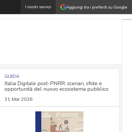
Convenzione quadro sull’IA: UE e USA fondano il primo t
I nostri servizi
Aggiungi tra i preferiti su Google
GUIDA
Italia Digitale post-PNRR: scenari, sfide e
opportunità del nuovo ecosistema pubblico
31 Mar 2026