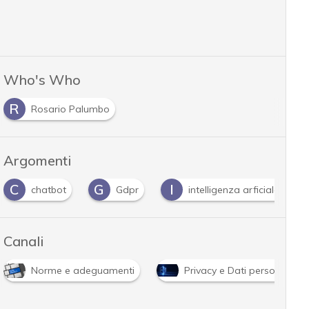
Who's Who
R
Rosario Palumbo
Argomenti
C
G
I
chatbot
Gdpr
intelligenza arficiale
Canali
Norme e adeguamenti
Privacy e Dati personali