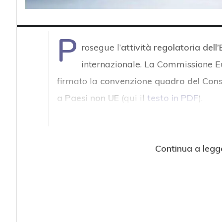
P
rosegue l’
attività regolatoria dell
internazionale. La Commissione Eu
firmato la
convenzione quadro del Consigl
a Paesi non UE
(qui il
testo in PDF
).
Continua a legg