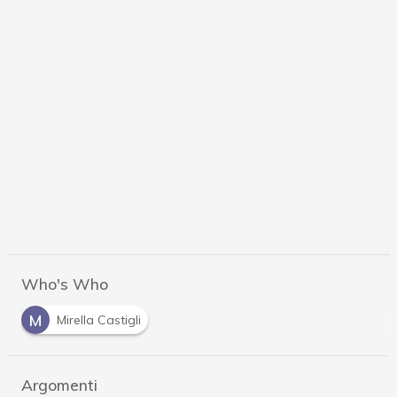
Who's Who
M
Mirella Castigli
Argomenti