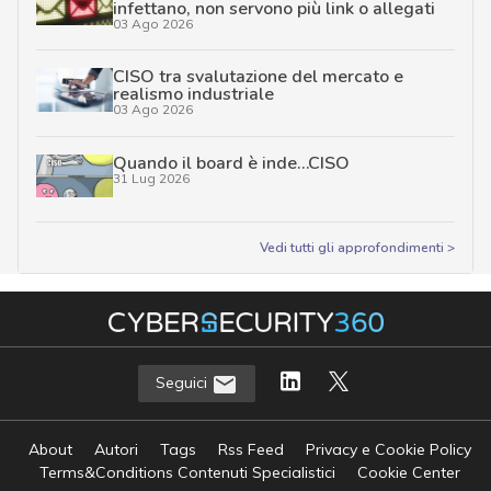
infettano, non servono più link o allegati
03 Ago 2026
CISO tra svalutazione del mercato e
realismo industriale
03 Ago 2026
Quando il board è inde…CISO
31 Lug 2026
Vedi tutti gli approfondimenti >
Seguici
About
Autori
Tags
Rss Feed
Privacy e Cookie Policy
Terms&Conditions Contenuti Specialistici
Cookie Center