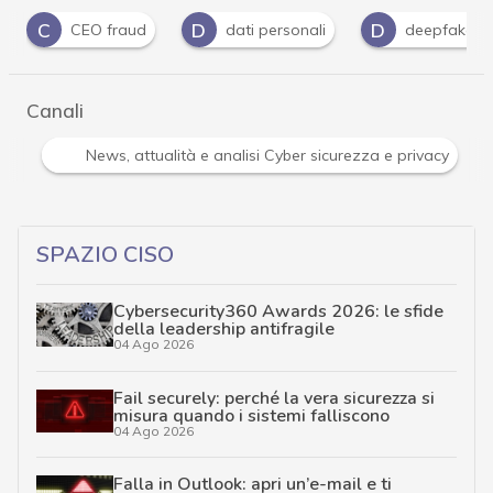
D
D
I
dati personali
deepfake
Intelligenza A
Canali
Attacchi hacker e Malware: le ultime news in tempo reale 
SPAZIO CISO
Cybersecurity360 Awards 2026: le sfide
della leadership antifragile
04 Ago 2026
Fail securely: perché la vera sicurezza si
misura quando i sistemi falliscono
04 Ago 2026
Falla in Outlook: apri un’e-mail e ti