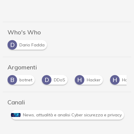
Who's Who
D
Dario Fadda
Argomenti
B
D
H
H
botnet
DDoS
Hacker
Hacki
Canali
i
News, attualità e analisi Cyber sicurezza e privacy