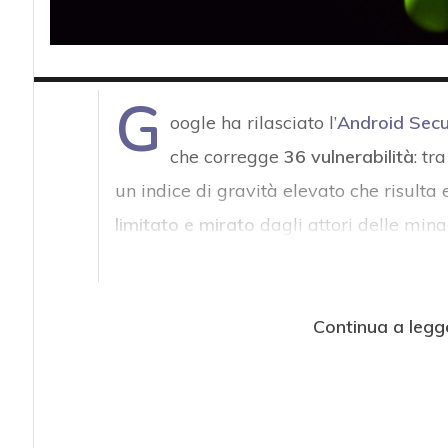
G
oogle ha rilasciato l’
Android Secur
che corregge
36 vulnerabilità
: tr
un indice di gravità elevato che risulta
limitato e mirato
dagli attori delle mina
Continua a legg