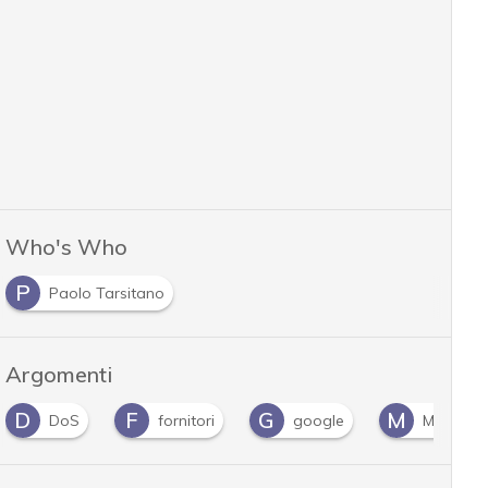
Who's Who
P
Paolo Tarsitano
Argomenti
D
F
G
M
DoS
fornitori
google
MDM