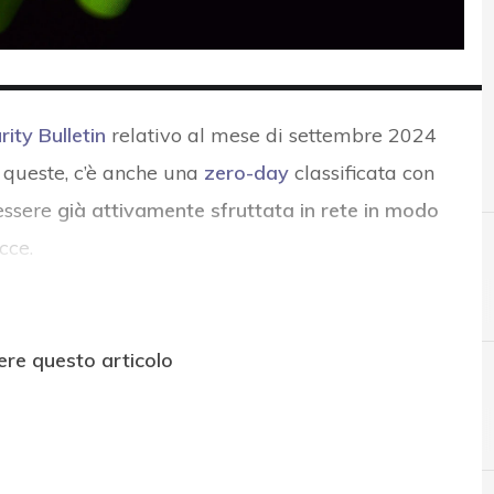
ity Bulletin
relativo al mese di settembre 2024
a queste, c’è anche una
zero-day
classificata con
 essere
già attivamente sfruttata in rete in modo
cce.
ere questo articolo
A
Android Security Bulletin