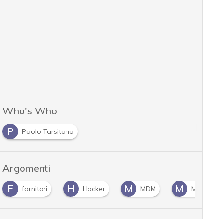
Who's Who
P
Paolo Tarsitano
Argomenti
F
H
M
M
fornitori
Hacker
MDM
Mobile 