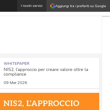
Aggiornamenti Android febbraio 2025, corretta una vulner
I nostri servizi
Aggiungi tra i preferiti su Google
WHITEPAPER
NIS2, l’approccio per creare valore oltre la
compliance
09 Mar 2026