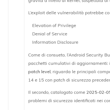
gravità a livello di kernel, sospettata di
L’exploit delle vulnerabilità potrebbe co
Attacchi hacke
Elevation of Privilege
Denial of Service
Information Disclosure
Come di consueto, l’Android Security Bul
pacchetti cumulativi di aggiornamenti:
patch level
, riguarda le principali comp
14 e 15 con patch di sicurezza precede
Il secondo, catalogato come
2025-02-05 
problemi di sicurezza identificati nei c