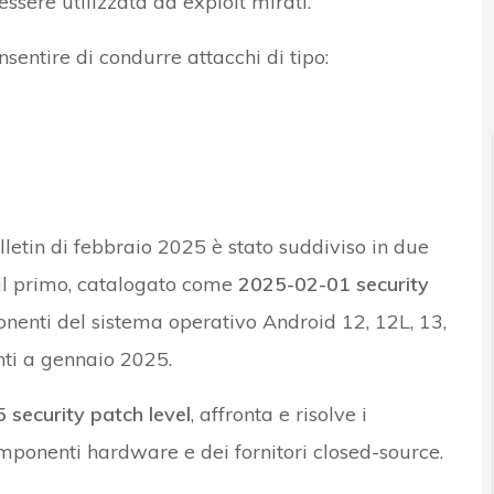
 essere utilizzata da exploit mirati.
nsentire di condurre attacchi di tipo:
r e Malware: le ultime news in tempo reale e gli approfondimenti
letin di febbraio 2025 è stato suddiviso in due
 il primo, catalogato come
2025-02-01 security
onenti del sistema operativo Android 12, 12L, 13,
nti a gennaio 2025.
security patch level
, affronta e risolve i
omponenti hardware e dei fornitori closed-source.