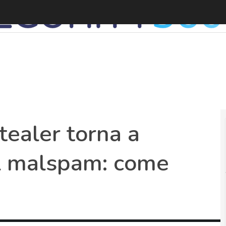
A
tealer torna a
 il malspam: come