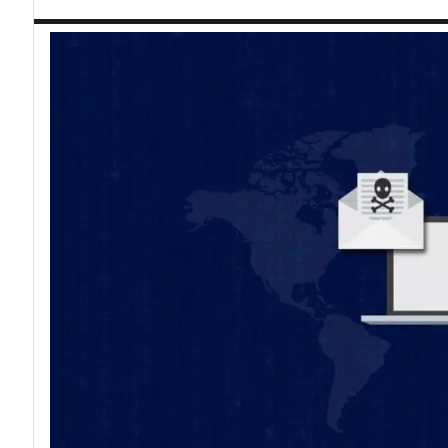
acy
Attacchi hacke