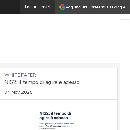
gent Tesla, l’infostealer torna a colpire l’Italia con il 
I nostri servizi
Aggiungi tra i preferiti su Google
WHITE PAPER
NIS2: il tempo di agire è adesso
04 Nov 2025