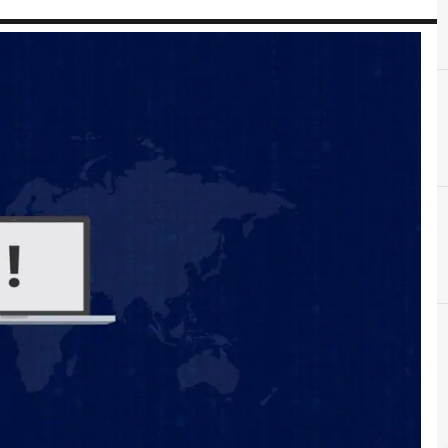
A
Agid
r e Malware: le ultime news in tempo reale e gli approfondimenti