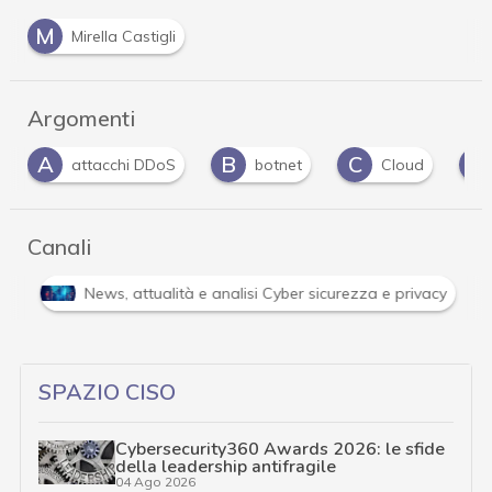
M
Mirella Castigli
Argomenti
A
B
C
C
attacchi DDoS
botnet
Cloud
Canali
i
News, attualità e analisi Cyber sicurezza e privacy
SPAZIO CISO
Cybersecurity360 Awards 2026: le sfide
della leadership antifragile
04 Ago 2026