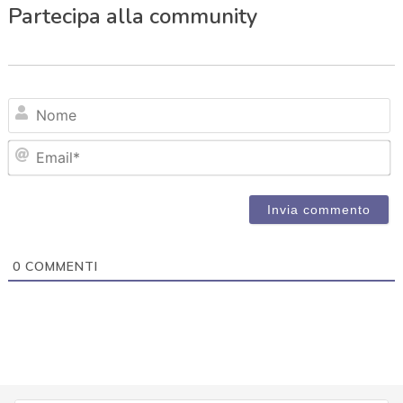
Partecipa alla community
N
Em
0
COMMENTI