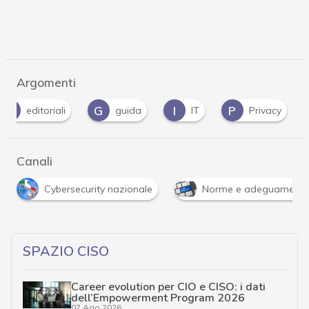
Argomenti
E
G
I
P
editoriali
guida
IT
Privacy
Canali
Cybersecurity nazionale
Norme e adeguamenti
…
SPAZIO CISO
Career evolution per CIO e CISO: i dati
dell’Empowerment Program 2026
07 Ago 2026