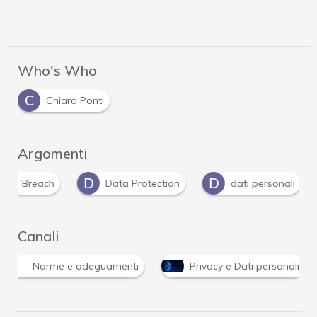
Who's Who
C
Chiara Ponti
Argomenti
D
D
D
Data Protection
dati personali
dati sa
Canali
Norme e adeguamenti
Privacy e Dati personali