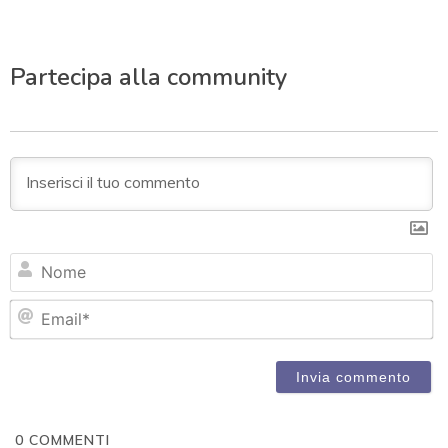
Partecipa alla community
N
Em
0
COMMENTI