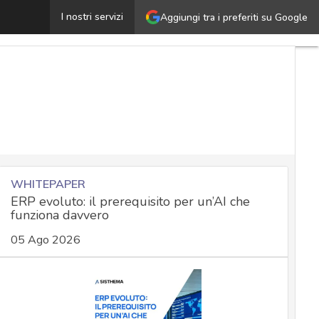
nche la Cina sviluppa l’AI per la cyber: ecco Tulongfeng
I nostri servizi
Aggiungi tra i preferiti su Google
WHITEPAPER
ERP evoluto: il prerequisito per un’AI che
funziona davvero
05 Ago 2026