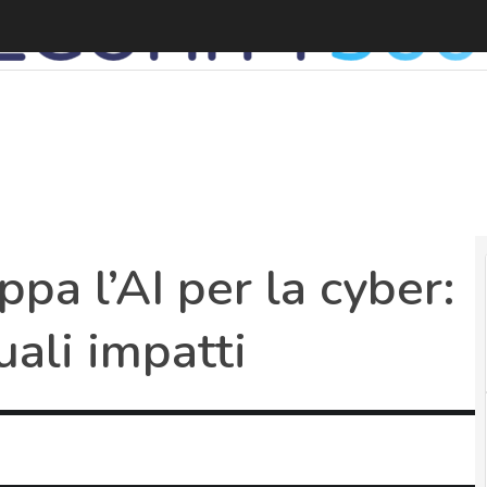
A
pa l’AI per la cyber:
ali impatti