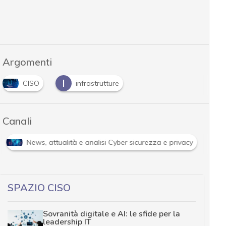
Argomenti
I
CISO
infrastrutture
Canali
Cybersecurity nazionale
News, attualità e analisi 
SPAZIO CISO
Sovranità digitale e AI: le sfide per la
leadership IT