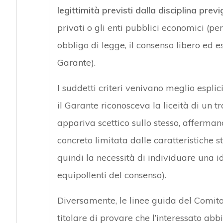
legittimità previsti dalla disciplina prev
privati o gli enti pubblici economici (pe
obbligo di legge, il consenso libero ed e
Garante).
I suddetti criteri venivano meglio esplic
il Garante riconosceva la liceità di un t
appariva scettico sullo stesso, affermando
concreto limitata dalle caratteristiche s
quindi la necessità di individuare una id
equipollenti del consenso).
Diversamente, le linee guida del Comitat
titolare di provare che l’interessato abb