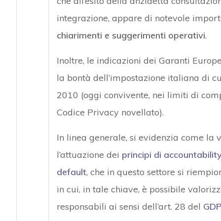
che all’esito della anzidetta consultazi
integrazione, appare di notevole importa
chiarimenti e suggerimenti operativi
.
Inoltre, le indicazioni dei Garanti Eur
la bontà dell’impostazione italiana di c
2010 (oggi convivente, nei limiti di com
Codice Privacy novellato).
In linea generale, si evidenzia come la 
l’attuazione dei
principi di accountabilit
default
, che in questo settore si riemp
in cui, in tale chiave, è possibile valoriz
responsabili ai sensi dell’art. 28 del
GD