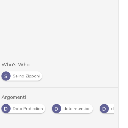
Who's Who
S
Selina Zipponi
Argomenti
D
D
D
Data Protection
data retention
dati pers