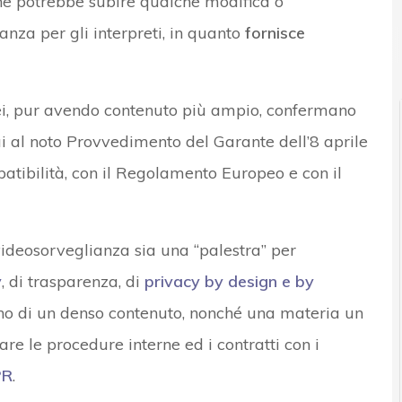
one potrebbe subire qualche modifica o
nza per gli interpreti, in quanto
fornisce
opei, pur avendo contenuto più ampio, confermano
ui al noto Provvedimento del Garante dell’8 aprile
patibilità, con il Regolamento Europeo e con il
videosorveglianza sia una “palestra” per
y
, di trasparenza, di
privacy by design e by
iono di un denso contenuto, nonché una materia un
zare le procedure interne ed i contratti con i
PR
.