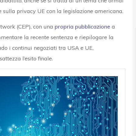
ibattito, anche se si tratta di un tema che ormai
e sulla privacy UE con la legislazione americana.
etwork (CEP), con una
propria pubblicazione
a
mentare la recente sentenza e riepilogare la
do i continui negoziati tra USA e UE,
ttezza l’esito finale.