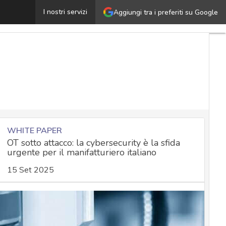
rasferimento illegale di dati personali, mega multa da 1
I nostri servizi
Aggiungi tra i preferiti su Google
WHITE PAPER
OT sotto attacco: la cybersecurity è la sfida
urgente per il manifatturiero italiano
15 Set 2025