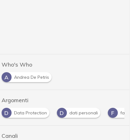
Who's Who
A
Andrea De Petris
Argomenti
D
D
F
Data Protection
dati personali
facebook
Canali