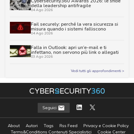
Cybersecurity360 Awards 2026: le sfide
della leadership antifragile
04 Ago 2026
Fail securely: perché la vera sicurezza si
misura quando i sistemi falliscono
04 Ago 2026
Falla in Outlook: apri un’e-mail e ti
infettano, non servono più link o allegati
03 Ago 2026
Vedi tutti gli approfondimenti >
Seguici
About
Autori
Tags
Rss Feed
Privacy e Cookie Policy
Terms&Conditions Contenuti Specialistici
Cookie Center