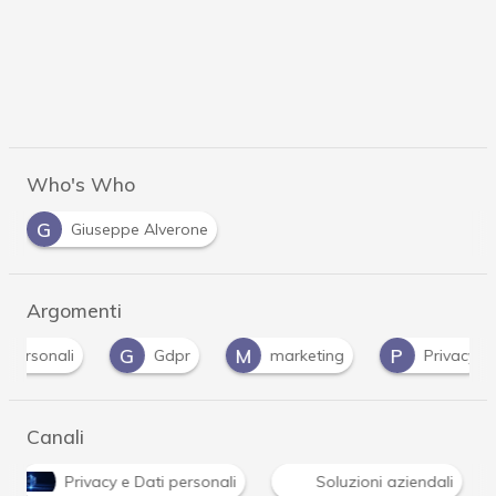
Who's Who
G
Giuseppe Alverone
Argomenti
G
M
P
rsonali
Gdpr
marketing
Privacy
Canali
Privacy e Dati personali
Soluzioni aziendali