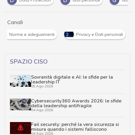
D
G
P
P
dati personali
Gdpr
Privacy
Canali
Norme e adeguamenti
Privacy e Dati personali
SPAZIO CISO
Sovranità digitale e AI: le sfide per la
leadership IT
05 Ago 2026
Cybersecurity360 Awards 2026: le sfide
della leadership antifragile
04 Ago 2026
Fail securely: perché la vera sicurezza si
misura quando i sistemi falliscono
04 Ago 2026