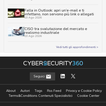
Falla in Outlook: apri un’e-mail e ti
infettano, non servono più link o allegati
03 Ago 2026
CISO tra svalutazione del mercato e
realismo industriale
03 Ago 2026
Vedi tutti gli approfondimenti >
Seguici
About
Autori
Tags
Rss Feed
Privacy e Cookie Policy
Terms&Conditions Contenuti Specialistici
Cookie Center