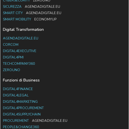
CYBERSECURITY
ZEROUNO
SICUREZZA
AGENDADIGITALE.EU
SMART CITY
AGENDADIGITALE.EU
SMART MOBILITY
ECONOMYUP
Digital Transformation
AGENDADIGITALE.EU
CORCOM
DIGITAL4EXECUTIVE
DIGITAL4PMI
TECHCOMPANY360
ZEROUNO
Funzioni di Business
DIGITAL4FINANCE
DIGITAL4LEGAL
DIGITAL4MARKETING
DIGITAL4PROCUREMENT
DIGITAL4SUPPLYCHAIN
PROCUREMENT
AGENDADIGITALE.EU
PEOPLE&CHANGE360