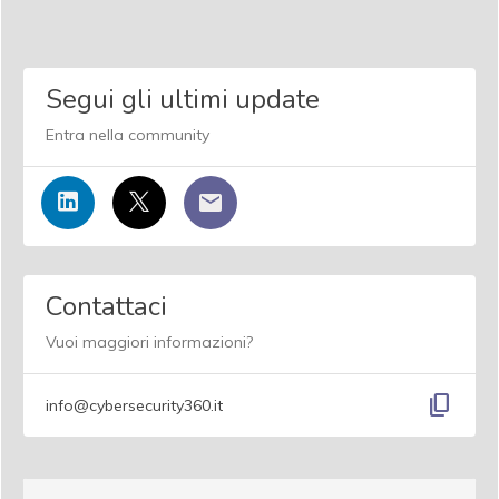
Segui gli ultimi update
Entra nella community
Contattaci
Vuoi maggiori informazioni?
content_copy
info@cybersecurity360.it