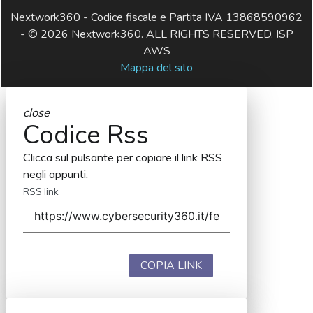
Nextwork360 - Codice fiscale e Partita IVA 13868590962
- © 2026 Nextwork360. ALL RIGHTS RESERVED. ISP
AWS
Mappa del sito
close
Codice Rss
Clicca sul pulsante per copiare il link RSS
negli appunti.
RSS link
COPIA LINK