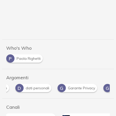
Who's Who
P
Paola Righetti
Argomenti
D
G
G
dati personali
Garante Privacy
Gdpr
Canali