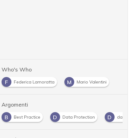
Who's Who
F
M
Federica Lamoratta
Mario Valentini
Argomenti
B
D
D
Best Practice
Data Protection
dati perso