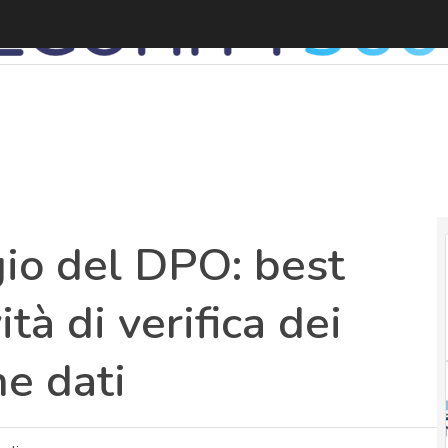
P
gio del DPO: best
ità di verifica dei
ne dati