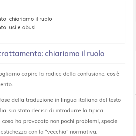
o: chiariamo il ruolo
o: usi e abusi
rattamento: chiariamo il ruolo
ogliamo capire la radice della confusione,
cos’è
mento
.
ase della traduzione in lingua italiana del testo
ia, sia stato deciso di introdurre la tipica
 la cosa ha provocato non pochi problemi, specie
mestichezza con la “vecchia” normativa.