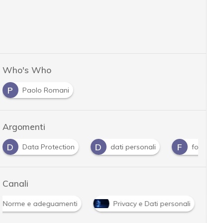
Who's Who
P
Paolo Romani
Argomenti
D
D
F
Data Protection
dati personali
fornitori
Canali
Norme e adeguamenti
Privacy e Dati personali