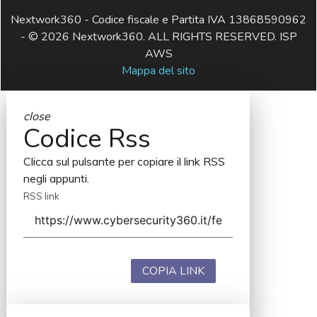
Nextwork360 - Codice fiscale e Partita IVA 13868590962
- © 2026 Nextwork360. ALL RIGHTS RESERVED. ISP
AWS
Mappa del sito
close
Codice Rss
Clicca sul pulsante per copiare il link RSS
negli appunti.
RSS link
COPIA LINK