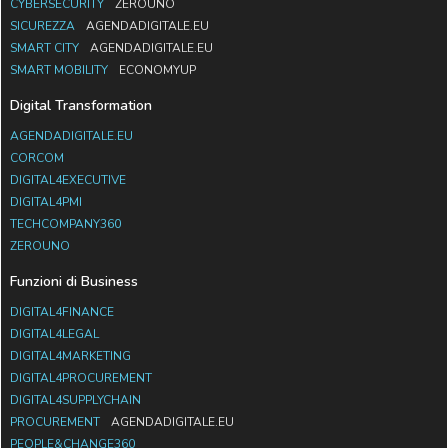
CYBERSECURITY
ZEROUNO
SICUREZZA
AGENDADIGITALE.EU
SMART CITY
AGENDADIGITALE.EU
SMART MOBILITY
ECONOMYUP
Digital Transformation
AGENDADIGITALE.EU
CORCOM
DIGITAL4EXECUTIVE
DIGITAL4PMI
TECHCOMPANY360
ZEROUNO
Funzioni di Business
DIGITAL4FINANCE
DIGITAL4LEGAL
DIGITAL4MARKETING
DIGITAL4PROCUREMENT
DIGITAL4SUPPLYCHAIN
PROCUREMENT
AGENDADIGITALE.EU
PEOPLE&CHANGE360