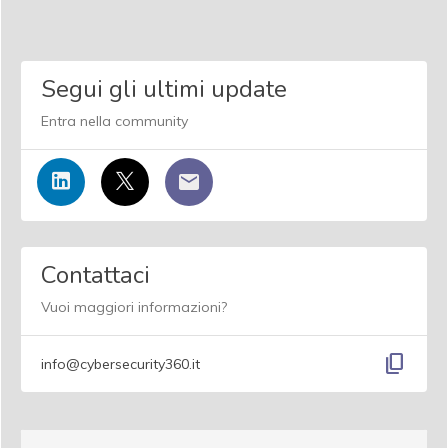
Segui gli ultimi update
Entra nella community
Contattaci
Vuoi maggiori informazioni?
content_copy
info@cybersecurity360.it