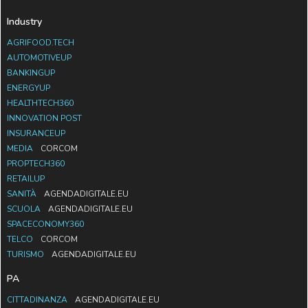
Industry
AGRIFOOD.TECH
AUTOMOTIVEUP
BANKINGUP
ENERGYUP
HEALTHTECH360
INNOVATION POST
INSURANCEUP
MEDIA
CORCOM
PROPTECH360
RETAILUP
SANITÀ
AGENDADIGITALE.EU
SCUOLA
AGENDADIGITALE.EU
SPACECONOMY360
TELCO
CORCOM
TURISMO
AGENDADIGITALE.EU
PA
CITTADINANZA
AGENDADIGITALE.EU