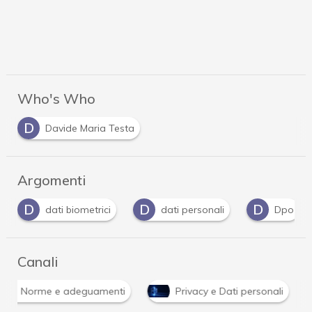
Who's Who
D
Davide Maria Testa
Argomenti
D
D
D
dati biometrici
dati personali
Dpo
Canali
Norme e adeguamenti
Privacy e Dati personali