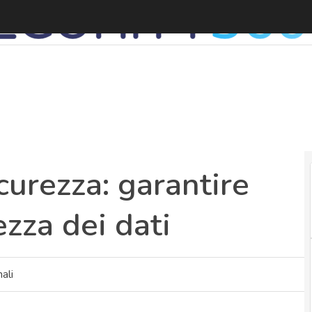
M
curezza: garantire
ezza dei dati
ali