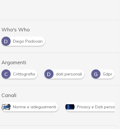
Who's Who
D
Diego Padovan
Argomenti
D
G
H
ia
dati personali
Gdpr
HTTPS
Canali
Norme e adeguamenti
Privacy e Dati personali