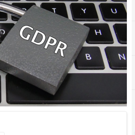
A
B
C
Accountability
Backup
Crittograf