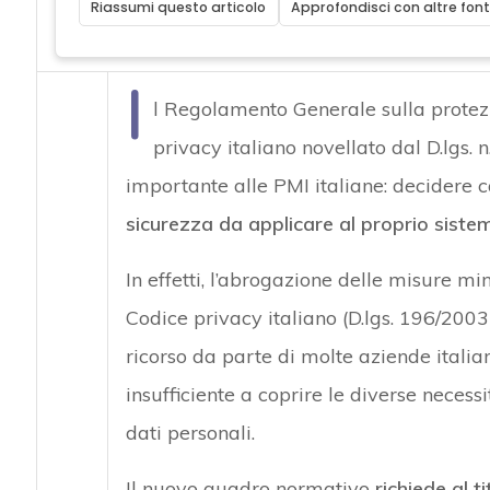
Riassumi questo articolo
Approfondisci con altre font
I
l Regolamento Generale sulla protezi
privacy italiano novellato dal D.lgs.
importante alle PMI italiane: decidere 
sicurezza da applicare al proprio sistem
In effetti, l’abrogazione delle misure mi
Codice privacy italiano (D.lgs. 196/2003
ricorso da parte di molte aziende italian
insufficiente a coprire le diverse necess
dati personali.
Il nuovo quadro normativo
richiede al t