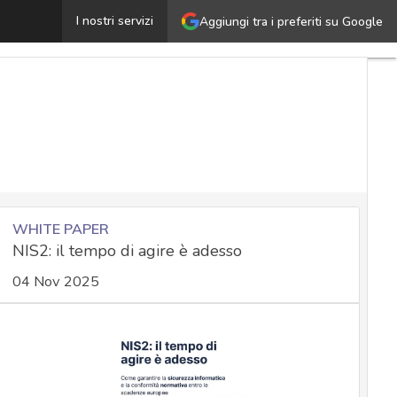
isure idonee di sicurezza: garantire integrità e riservate
I nostri servizi
Aggiungi tra i preferiti su Google
WHITE PAPER
NIS2: il tempo di agire è adesso
04 Nov 2025