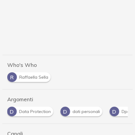
Who's Who
R
Raffaella Sella
Argomenti
D
D
F
G
dati personali
Dpo
fornitori
Canali