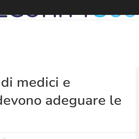
L
udi medici e
 devono adeguare le