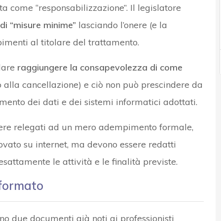
ta come “responsabilizzazione”. Il legislatore
 di “misure minime”
lasciando l’onere (e la
imenti al titolare del trattamento.
olare
raggiungere la consapevolezza di come
o alla cancellazione) e ciò non può prescindere da
mento dei dati e dei sistemi informatici adottati.
ssere relegati ad un mero adempimento formale,
rovato su internet, ma devono essere redatti
ttamente le attività e le finalità previste.
nformato
no due documenti già noti ai professionisti