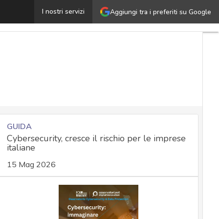
a privacy negli studi medici e dentistici: come si devon
I nostri servizi
Aggiungi tra i preferiti su Google
GUIDA
Cybersecurity, cresce il rischio per le imprese
italiane
15 Mag 2026