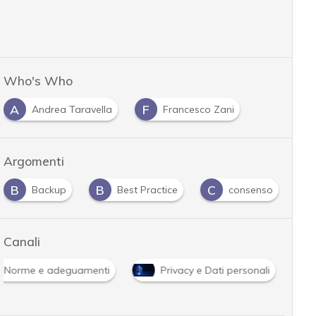
Who's Who
A
F
Andrea Taravella
Francesco Zani
Argomenti
B
B
C
D
Backup
Best Practice
consenso
Canali
Norme e adeguamenti
Privacy e Dati personali