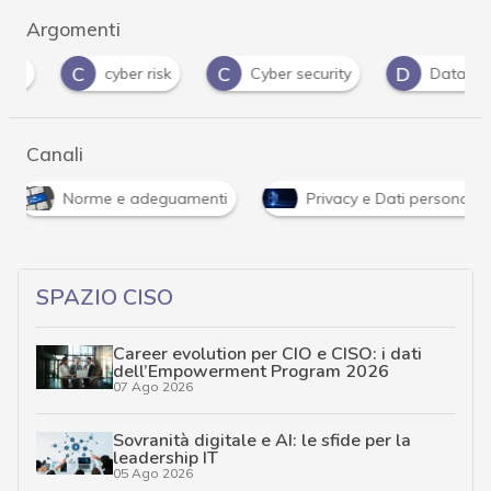
Argomenti
C
C
D
cyber risk
Cyber security
Data Protect
Canali
Norme e adeguamenti
Privacy e Dati personali
SPAZIO CISO
Career evolution per CIO e CISO: i dati
dell’Empowerment Program 2026
07 Ago 2026
Sovranità digitale e AI: le sfide per la
leadership IT
05 Ago 2026