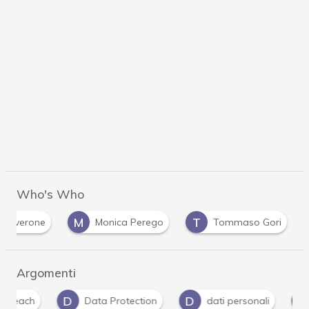
Who's Who
M
T
e Alverone
Monica Perego
Tommaso Gori
Argomenti
D
D
D
Data Protection
dati personali
Dpo