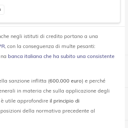
i
he negli istituti di credito portano a una
PR
, con la conseguenza di multe pesanti:
 una
banca italiana che ha subito una consistente
la sanzione inflitta (
600.000 euro
) e perché
generali in materia che sulla applicazione degli
, è utile approfondire
il principio di
A
Accountability
posizioni della normativa precedente al