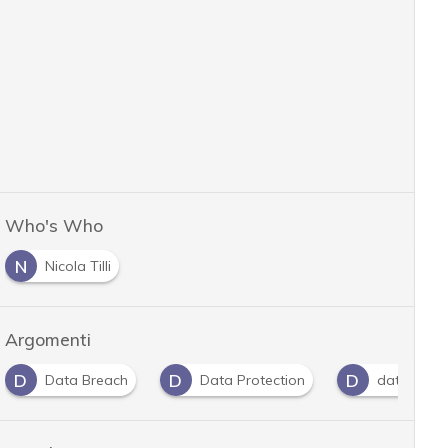
Who's Who
N
Nicola Tilli
Argomenti
D
D
D
Data Breach
Data Protection
dati perso