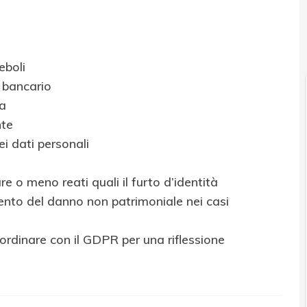
eboli
 bancario
ia
nte
i dati personali
re o meno reati quali il furto d’identità
rcimento del danno non patrimoniale nei casi
rdinare con il GDPR per una riflessione