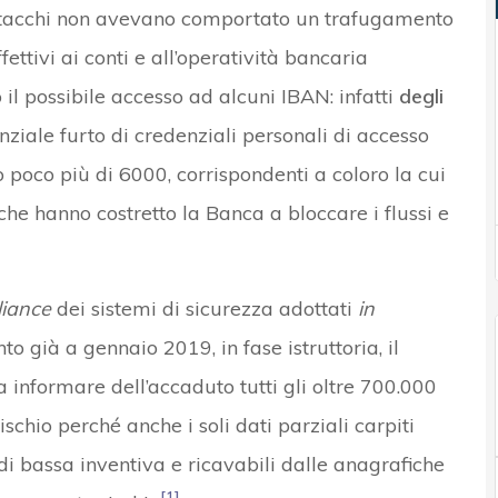
attacchi non avevano comportato un trafugamento
fettivi ai conti e all’operatività bancaria
l possibile accesso ad alcuni IBAN: infatti
degli
nziale furto di credenziali personali di accesso
ro poco più di 6000, corrispondenti a coloro la cui
he hanno costretto la Banca a bloccare i flussi e
iance
dei sistemi di sicurezza adottati
in
o già a gennaio 2019, in fase istruttoria, il
 informare dell’accaduto tutti gli oltre 700.000
schio perché anche i soli dati parziali carpiti
i bassa inventiva e ricavabili dalle anagrafiche
[1]